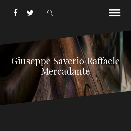
Giuseppe Saverio Raffaele
Mercadante