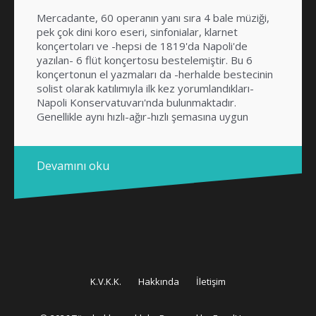
Mercadante, 60 operanın yanı sıra 4 bale müziği,
pek çok dini koro eseri, sinfonialar, klarnet
konçertoları ve -hepsi de 1819'da Napoli'de
yazılan- 6 flüt konçertosu bestelemiştir. Bu 6
konçertonun el yazmaları da -herhalde bestecinin
solist olarak katılımıyla ilk kez yorumlandıkları-
Napoli Konservatuvarı'nda bulunmaktadır.
Genellikle aynı hızlı-ağır-hızlı şemasına uygun
yazılan bu konçertolar arasında en tanınmışı Mi […]
Devamını oku
K.V.K.K.
Hakkında
İletişim