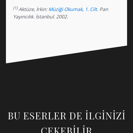
[1]
Aktüze,
İrkin:
Müziği Okumak, 1. Cilt
. Pan
Yayıncılık. İstanbul. 2002.
BU ESERLER DE ILGINIZI
ÇEKEBILIR