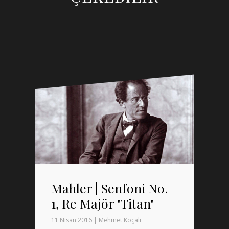
Mahler | Senfoni No.
1, Re Majör "Titan"
11 Nisan 2016
|
Mehmet Koçali