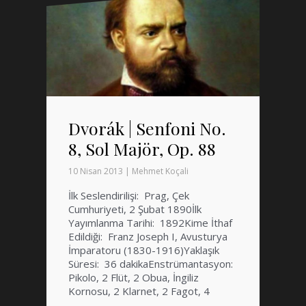
Dvorák | Senfoni No.
8, Sol Majör, Op. 88
10 Nisan 2013
|
Mehmet Koçali
İlk Seslendirilişi: Prag, Çek
Cumhuriyeti, 2 Şubat 1890İlk
Yayımlanma Tarihi: 1892Kime İthaf
Edildiği: Franz Joseph I, Avusturya
İmparatoru (1830-1916)Yaklaşık
Süresi: 36 dakikaEnstrümantasyon:
Pikolo, 2 Flüt, 2 Obua, İngiliz
Kornosu, 2 Klarnet, 2 Fagot, 4
Korno, 2 Trompet, 3 Trombon,