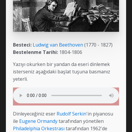
Besteci:
Ludwig van Beethoven
(
1770
-
1827
)
Bestelenme Tarihi:
1804-1806
Yazıyı okurken bir yandan da eseri dinlemek
isterseniz aşağıdaki başlat tuşuna basmanız
yeterli.
Dinleyeceğiniz eser
Rudolf Serkin
'in piyanosu
ile
Eugene Ormandy
tarafından yönetilen
Philadelphia Orkestrası
tarafından 1962'de