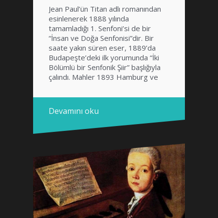
Jean Paul’ün Titan adlı romanından
esinlenerek 1888 yılında
tamamladığı 1. Senfoni’si de bir
“İnsan ve Doğa Senfonisi”dir. Bir
saate yakın süren eser, 1889’da
Budapeşte’deki ilk yorumunda “İki
Bölümlü bir Senfonik Şiir” başlığıyla
çalındı. Mahler 1893 Hamburg ve
1894 Weimar’daki seslendirişlerinde
ise Jean Paul’den esinlenerek Titan
adını verdiği, aslında beş bölümlü
Devamını oku
olan eseri ikiye böldü: İlk […]