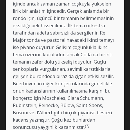
içinde ancak zaman zaman coşkuyla yükselen
lirik bir anlatım içindedir. Gerçek anlamda bir
rondo için, üçüncü bir temanın belirmemesinin
eksikliği pek hissedilmez. İlk tema orkestra
tarafından adeta sabırsızlıkla sergilenir. Re
Majör tonda ve pastoral havadaki ikinci temayı
ise piyano duyurur. Gelişim çoğunlukla ikinci
tema üzerine kuruludur; ancak Coda'da birinci
temanın zafer dolu yükselişi duyulur. Güçlü
senkoplarla vurgulanan, sevimli karşıtlıklarla
gelişen bu rondoda biraz da çigan etkisi sezilir.
Beethoven'in diğer konçertolarında genellikle
onun kadanslarının kullanılmasına karşın, bu
konçerto için Moscheles, Clara Schumann,
Rubinstein, Reinecke, Bülow, Saint-Saëns,
Busoni ve d'Albert gibi birçok piyanist-besteci
kadans yazmıştır. Çoğu kez bunlardan
[1]
sonuncusu yaygınlık kazanmıştır.