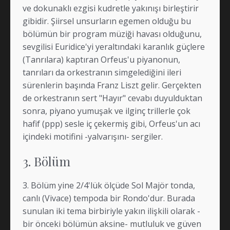
ve dokunaklı ezgisi kudretle yakınışı birleştirir
gibidir. Şiirsel unsurların egemen olduğu bu
bölümün bir program müziği havası olduğunu,
sevgilisi Euridice'yi yeraltındaki karanlık güçlere
(Tanrılara) kaptıran Orfeus'u piyanonun,
tanrıları da orkestranın simgelediğini ileri
sürenlerin başında Franz Liszt gelir. Gerçekten
de orkestranın sert "Hayır" cevabı duyulduktan
sonra, piyano yumuşak ve ilginç trillerle çok
hafif (ppp) sesle iç çekermiş gibi, Orfeus'un acı
içindeki motifini -yalvarışını- sergiler.
3. Bölüm
3. Bölüm yine 2/4'lük ölçüde Sol Majör tonda,
canlı (Vivace) tempoda bir Rondo'dur. Burada
sunulan iki tema birbiriyle yakın ilişkili olarak -
bir önceki bölümün aksine- mutluluk ve güven