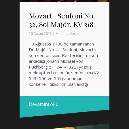
Mozart | Senfoni No.
32, Sol Majör, KV 318
10 Nisan 2013
|
Mehmet Koçali
10 Ağustos 1788’de tamamlanan
Do Majör No. 41 Senfoni, Mozart’ın
son senfonisidir. Bestecinin, mason
arkadaşı Johann Michael von
Puchberg’e (1741-1822) yazdığı
mektuptan bu son üç senfoninin (KV
543, 550 ve 551) abonman
konserleri dizisi için planlandığı
anlaşılmaktadır. Ancak bunların
Mozart hayattayken çalınmadığı da
öne sürülür. Fakat bestecinin
Devamını oku
1789’daki Berlin turnesinde
Dresden ve Leipzig’de ya da […]