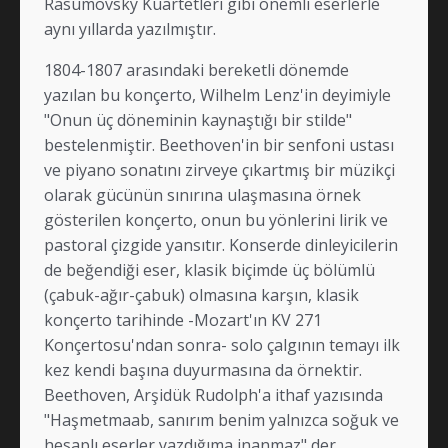
Rasumovsky Kuartetleri gibi önemli eserlerle
aynı yıllarda yazılmıştır.
1804-1807 arasındaki bereketli dönemde
yazılan bu konçerto, Wilhelm Lenz'in deyimiyle
"Onun üç döneminin kaynaştığı bir stilde"
bestelenmiştir. Beethoven'in bir senfoni ustası
ve piyano sonatını zirveye çıkartmış bir müzikçi
olarak gücünün sınırına ulaşmasına örnek
gösterilen konçerto, onun bu yönlerini lirik ve
pastoral çizgide yansıtır. Konserde dinleyicilerin
de beğendiği eser, klasik biçimde üç bölümlü
(çabuk-ağır-çabuk) olmasına karşın, klasik
konçerto tarihinde -Mozart'ın KV 271
Konçertosu'ndan sonra- solo çalgının temayı ilk
kez kendi başına duyurmasına da örnektir.
Beethoven, Arşidük Rudolph'a ithaf yazısında
"Haşmetmaab, sanırım benim yalnızca soğuk ve
hesaplı eserler yazdığıma inanmaz" der.